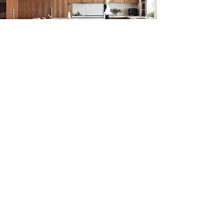
地点
30511 拉斯弗洛雷斯大道#1045，
兰乔圣玛格丽塔, CA 92688