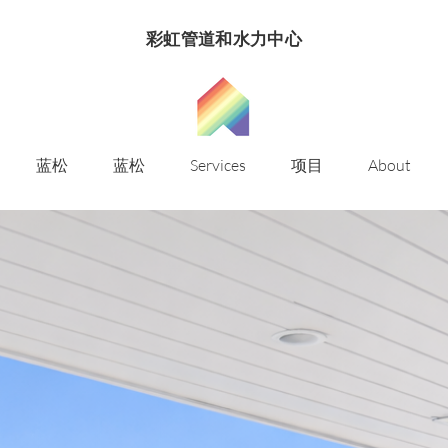
彩虹管道和水力中心
蓝松
蓝松
Services
项目
About